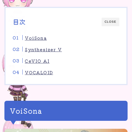
便利表
雑記
音楽
目次
CLOSE
最近の投稿
JapaneseDialect
VoiSona
咳が出る 治らない 市販薬
Synthesizer V
SoundRoom
黒井スーパーマーケット
CeVIO AI
ティラノビルダー ウェブブラウザ conoha
VOCALOID
VoiSona