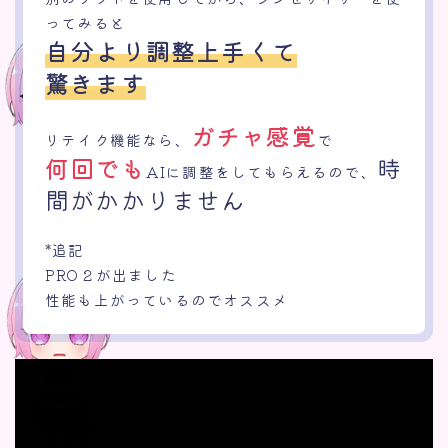
ってみると
自分より調整上手くて
驚きます
ガチャ感覚
リテイク機能なら、
で
何回でも
時
AIに調整をしてもらえるので、
間がかかりません
*追記
PRO２が出ました
性能も上がっているのでオススメ