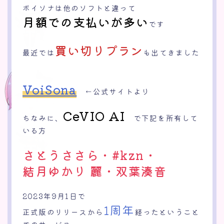
ボイソナは他のソフトと違って
月額での支払いが多い
です
買い切りプラン
最近では
も出てきました
VoiSona
←公式サイトより
CeVIO AI
ちなみに、
で下記を所有して
いる方
さとうささら・#kzn・
結月ゆかり 麗・双葉湊音
2023年9月1日で
1周年
正式版のリリースから
経ったということ