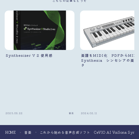
こちらの記事もどうぞ
Synthesizer V 2 使用感
楽譜をMIDI化 PDFからMI
Synthesia シンセシアの楽
タ
2025.03.22
音楽
2024.02.11
HOME
音楽
これから始める音声合成ソフト CeVIO AI VoiSona Synth
＞
＞