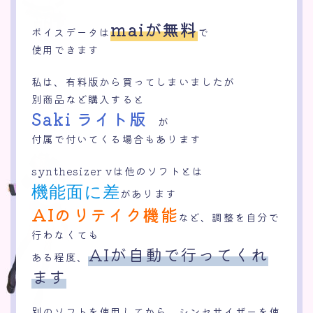
maiが無料
ボイスデータは
で
使用できます
私は、有料版から買ってしまいましたが
別商品など購入すると
Saki ライト版
が
付属で付いてくる場合もあります
synthesizer vは他のソフトとは
機能面に差
があります
AIのリテイク機能
など、調整を自分で
行わなくても
AIが自動で行ってくれ
ある程度、
ます
別のソフトを使用してから、シンセサイザーを使