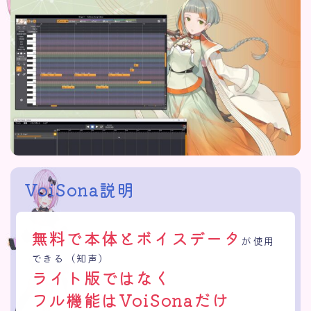
VoiSona
説明
無料で本体とボイスデータ
が使用
できる（知声）
ライト版ではなく
フル機能はVoiSonaだけ