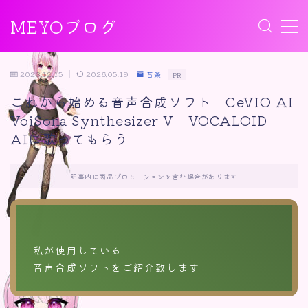
MEYOブログ
MENU
2023.12.15
2026.05.19
音楽
PR
ゲーム
これから始める音声合成ソフト CeVIO AI
VoiSona Synthesizer V VOCALOID
音楽
AIに歌ってもらう
おすすめ
記事内に商品プロモーションを含む場合があります
雑記
私が使用している
音声合成ソフトをご紹介致します
カテゴリー
おすすめ
ゲーム