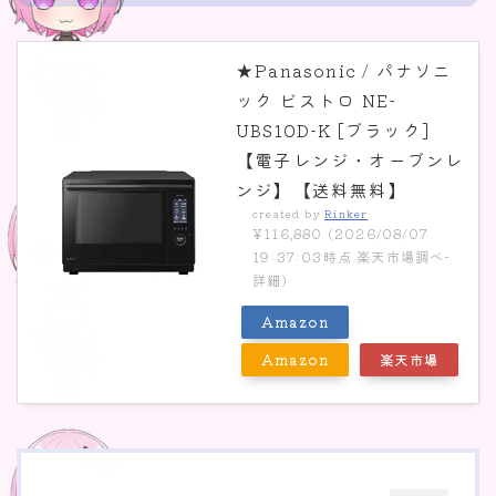
便利表
雑記
音楽
★Panasonic / パナソニ
ック ビストロ NE-
最近の投稿
UBS10D-K [ブラック]
JapaneseDialect
【電子レンジ・オーブンレ
咳が出る 治らない 市販薬
ンジ】【送料無料】
SoundRoom
黒井スーパーマーケット
created by
Rinker
¥116,880
(2026/08/07
ティラノビルダー ウェブブラウザ conoha
19:37:03時点 楽天市場調べ-
詳細)
Amazon
Amazon
楽天市場