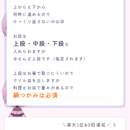
上からと下から
同時に温めるので
ひっくり返さないのは
◎
お皿は
上段・中段・下段
と
入れられますが
ほとんど上段です（指定されます）
上段はお箸で取りにくいので
グリル皿を出しますが
料理とお皿で重みがあるので
鍋つかみは必須
＼楽天1位&3冠達成／ ミ