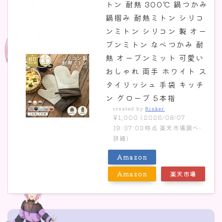
トン 耐熱 300℃ 鍋つかみ
鍋掴み 耐熱ミトン シリコ
ンミトン シリコン 製 オー
ブンミトン なべつかみ 耐
熱 オーブンミット 可愛い
おしゃれ 両手 ホワイト ス
タイリッシュ 手袋 キッチ
ン グローブ 5本指
created by
Rinker
¥1,000
(2026/08/07
19:37:03時点 楽天市場調べ-
詳細)
Amazon
Amazon
楽天市場