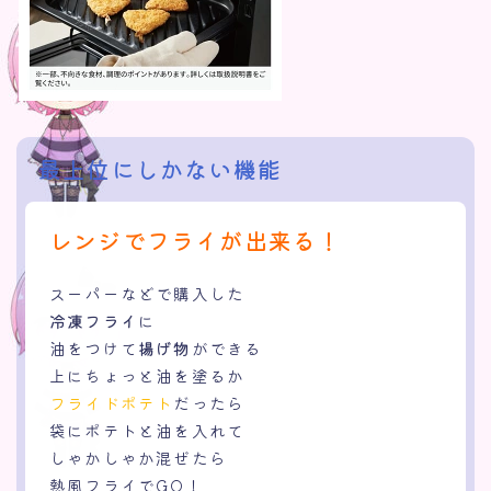
最上位にしかない機能
レンジでフライが出来る！
スーパーなどで購入した
冷凍フライ
に
油をつけて
揚げ物
ができる
上にちょっと油を塗るか
フライドポテト
だったら
袋にポテトと油を入れて
しゃかしゃか混ぜたら
熱風フライでGO！