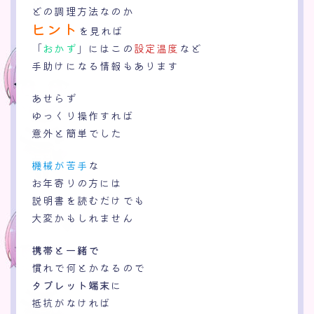
どの調理方法なのか
ヒント
を見れば
「
おかず
」にはこの
設定温度
など
手助けになる情報もあります
あせらず
ゆっくり操作すれば
意外と簡単でした
機械が苦手
な
お年寄りの方には
説明書を読むだけでも
大変かもしれません
携帯と一緒で
慣れで何とかなるので
タブレット端末
に
抵抗がなければ