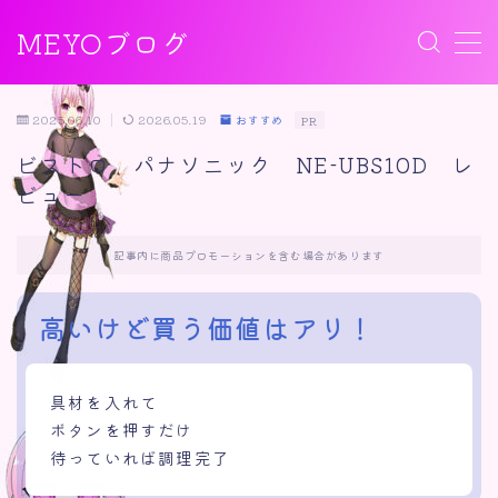
MEYOブログ
MENU
2025.06.10
2026.05.19
おすすめ
PR
ゲーム
ビストロ パナソニック NE-UBS10D レ
ビュー
音楽
記事内に商品プロモーションを含む場合があります
おすすめ
高いけど買う価値はアリ！
雑記
具材を入れて
ボタンを押すだけ
カテゴリー
待っていれば調理完了
おすすめ
ゲーム